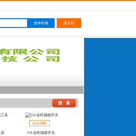
点击询价
工具
J14 金旺隔膜开关